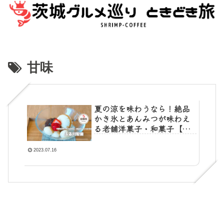
甘味
夏の涼を味わうなら！絶品
かき氷とあんみつが味わえ
る老舗洋菓子・和菓子【ふ
る川製菓】┃笠間市
2023.07.16