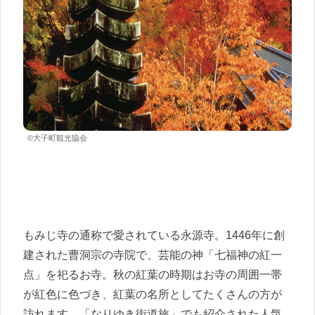
©大子町観光協会
もみじ寺の通称で愛されている永源寺。1446年に創
建された曹洞宗の寺院で、芸能の神「七福神の紅一
点」を祀るお寺。秋の紅葉の時期はお寺の周囲一帯
が紅色に色づき、紅葉の名所としてたくさんの方が
訪れます。「なりゆき街道旅」でも紹介された人気