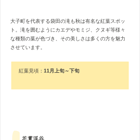
大子町を代表する袋田の滝も秋は有名な紅葉スポッ
ト。滝を囲むようにカエデやモミジ、クヌギ等様々
な種類の葉が色づき、その美しさは多くの方を魅力
させています。
紅葉見頃：
11月上旬～下旬
花貫渓谷