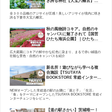
き誇る神社【大宝八幡宮】｜
下妻市
全３００品種のアジサイが圧感！美しいアジサイが境内に咲き
誇る下妻市大宝八幡宮。
秋の風物詩コキア。自然のキ
ャンバスに魅了されて【国営
ひたち海浜公園】｜ひたちな
か
広大庭園にコキアの鮮やかな紅色に染まり、まるで赤い絨毯の
壮観な景色・自然のキャンパスを紹介
新名所！遊びながら学べる複
合施設【TSUTAYA
BOOKSTORE 常総インターチ
ェンジ】｜常総
NEWオープンした常総道の駅のお隣に「親と子」「生活」
「食」をテーマにオープンしたTSUTAYA BOOKSTORE 常総イ
ンターチェンジをレビュー。
【道の駅さかい】茨城唯一！