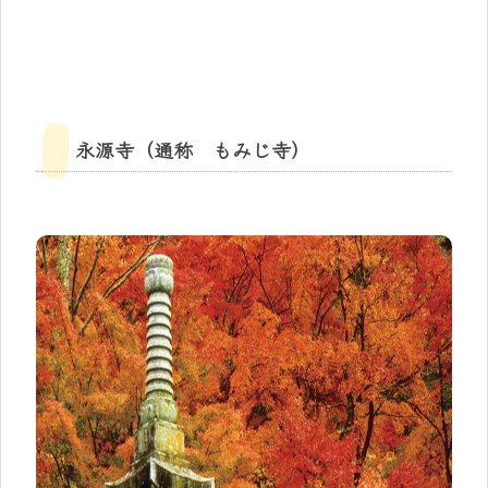
永源寺（通称 もみじ寺）