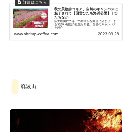
秋の風物詩コキア。自然のキャンバスに
魅了されて【国営ひたち海浜公園】｜ひ
たちなか
広大庭園にコキアの鮮やかな紅色に染まり、ま
るで赤い絨毯の壮観な景色・自然のキャンパス
を紹介
www.shrimp-coffee.com
2023.09.28
筑波山