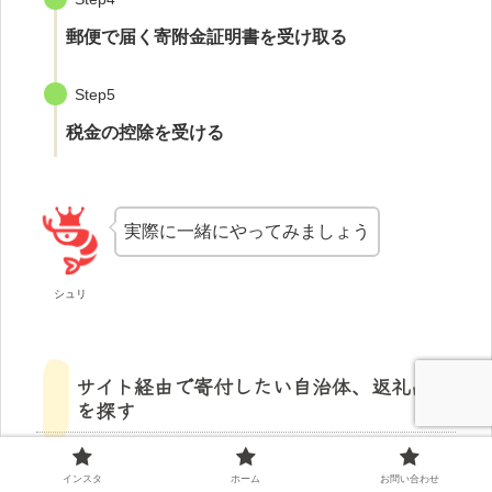
郵便で届く寄附金証明書を受け取る
Step5
税金の控除を受ける
実際に一緒にやってみましょう
シュリ
サイト経由で寄付したい自治体、返礼品
を探す
今回は楽天が運営している「楽天ふるさと納税」で
インスタ
ホーム
お問い合わせ