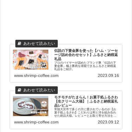
伝説の下妻金豚を使った【ハム・ソーセ
ージ詰め合わせセット】ふるさと納税返
礼品
プロのバイヤーが認めたブランド豚「伝説の下
妻金豚」極上豚肉を堪能できるふるさと納税返
礼品をご紹介。
www.shrimp-coffee.com
2023.09.16
モチモチがたまらん！お菓子処ふるさわ
【生クリーム大福】｜ふるさと納税返礼
品レビュー
常陸大宮市で多くの方に愛されているのが【お
菓子処ふるさわ】こだわりは和と洋を組み合わ
せた絶品大福。レビューとお取り寄せ方法を紹
介。
www.shrimp-coffee.com
2023.09.12