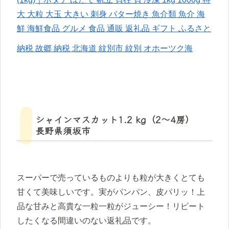
大 大粒 大玉 大きい 刺身 バター焼き 魚介類 魚介 海
鮮 海鮮食品 グルメ 食品 通販 返礼品 ギフト ふるさと
納税 故郷 納税 北海道 紋別市 紋別 オホーツク海
シャインマスカット1.2 kg（2〜4房）
長野県須坂市
スーパーで売っているものよりも粒が大きくとても
甘くて美味しいです。実がパンパン、皮パリッ！上
品な甘みと高貴な一粒一粒がジューシー！リピート
したくなる間違いのない返礼品です。