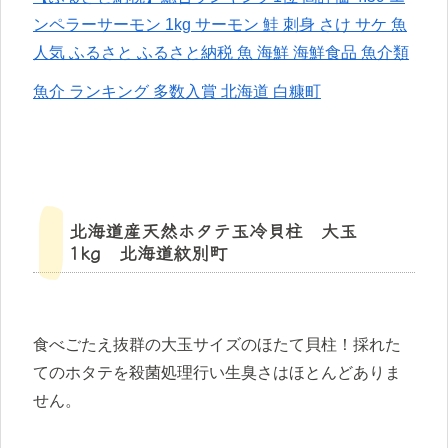
ンペラーサーモン 1kg サーモン 鮭 刺身 さけ サケ 魚
人気 ふるさと ふるさと納税 魚 海鮮 海鮮食品 魚介類
魚介 ランキング 多数入賞 北海道 白糠町
北海道産天然ホタテ玉冷貝柱 大玉
1kg 北海道紋別町
食べごたえ抜群の大玉サイズのほたて貝柱！採れた
てのホタテを殺菌処理行い生臭さはほとんどありま
せん。