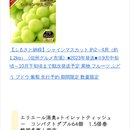
【ふるさと納税】シャインマスカット 約2～4房（約
1.2kg）《信州グルメ市場》■2023年発送■※9月中旬
頃～10月下旬頃まで順次発送予定 果物 フルーツ ぶど
う ブドウ 葡萄 先行予約 期間限定 数量限定
エリエール消臭+トイレットティッシュ
ー コンパクトダブル64個 1.5倍巻