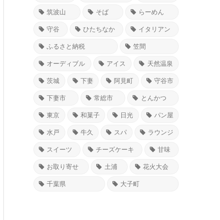
筑波山
そば
らーめん
守谷
ひたちなか
イタリアン
ふるさと納税
笠間
オーディブル
アイス
天然温泉
茨城
下妻
阿見町
守谷市
下妻市
常総市
とんかつ
東京
和菓子
日光
パン屋
水戸
牛久
スパ
ラウンジ
スイーツ
チーズケーキ
甘味
お取り寄せ
土浦
花火大会
千葉県
大子町