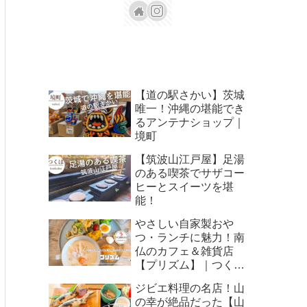
【道の駅さかい】茨城
唯一！沖縄の堪能でき
るアンテナショップ｜
境町
【筑波山江戸屋】足湯
のある喫茶でサザコー
ヒーとスイーツを堪
能！
やさしい自家製おや
つ・ランチに魅力！南
仏のカフェ＆雑貨店
【プリズム】｜つくば
みらい
ジビエ料理の名店！山
の幸が絶品だった【山