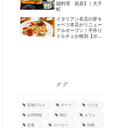
賊料理 前原】｜大子
町
イタリアン名店の芽キ
ャベツ本店がリニュー
アルオープン！手作り
ドルチェが格別【ポル
コロッソ】｜下妻市
タグ
茨城グルメ
デート
つくば
お得情報
旅行
カフェ
定食
コーヒー
沖縄